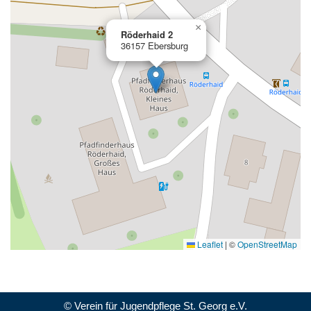
×
Röderhaid 2
36157 Ebersburg
Leaflet
|
©
OpenStreetMap
© Verein für Jugendpflege St. Georg e.V.